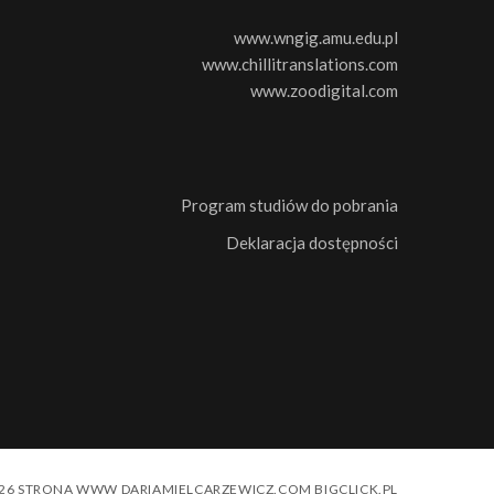
www.wngig.amu.edu.pl
www.chillitranslations.com
www.zoodigital.com
Program studiów do pobrania
Deklaracja dostępności
026 STRONA WWW
DARIAMIELCARZEWICZ.COM
BIGCLICK.PL