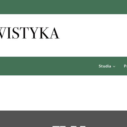
Studia
P