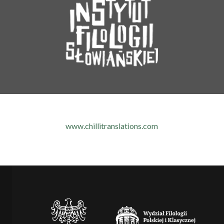
www.chillitranslations.com