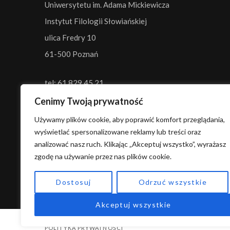
Uniwersytetu im. Adama Mickiewicza
Instytut Filologii Słowiańskiej
ulica Fredry 10
61-500 Poznań
tel:
61 829 45 21
tel:
61 829 45 20
Cenimy Twoją prywatność
e-mail:
slavic@amu.edu.pl
Używamy plików cookie, aby poprawić komfort przeglądania,
Uczelnia:
UAM
wyświetlać spersonalizowane reklamy lub treści oraz
Wydział:
Filologii Polskiej i Klasycznej
analizować nasz ruch. Klikając „Akceptuj wszystko”, wyrażasz
Instytut:
Filologii Słowiańskiej
zgodę na używanie przez nas plików cookie.
Dostosuj
Odrzuć wszystkie
Akceptuj wszystkie
POLITYKA PRYWATNOŚCI